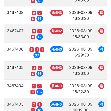
16:40:00
21
8
3467408
2026-08-09
杀4N3
错
9
2
16:36:30
16
5
3467407
2026-08-09
杀4N2
错
9
3
16:33:00
12
0
3467406
2026-08-09
杀4N3
对
5
1
1
16:29:30
07
3467405
2026-08-09
杀4N3
错
4
7
16:26:00
16
5
3467404
2026-08-09
杀4N0
错
1
5
16:22:30
06
0
3467403
2026-08-09
杀4N0
对
7
8
16:19:00
16
1