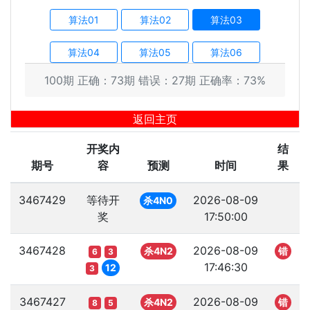
算法01
算法02
算法03
算法04
算法05
算法06
100期 正确：73期 错误：27期 正确率：73%
返回主页
开奖内
结
期号
容
预测
时间
果
3467429
等待开
2026-08-09
杀4N0
奖
17:50:00
3467428
2026-08-09
杀4N2
错
6
3
17:46:30
12
3
3467427
2026-08-09
杀4N2
错
8
5