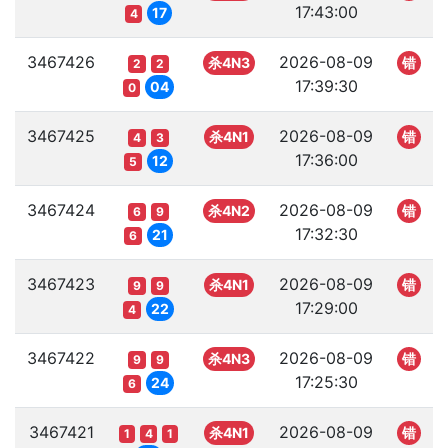
17:43:00
17
4
3467426
2026-08-09
杀4N3
错
2
2
17:39:30
04
0
3467425
2026-08-09
杀4N1
错
4
3
17:36:00
12
5
3467424
2026-08-09
杀4N2
错
6
9
17:32:30
21
6
3467423
2026-08-09
杀4N1
错
9
9
17:29:00
22
4
3467422
2026-08-09
杀4N3
错
9
9
17:25:30
24
6
3467421
2026-08-09
杀4N1
错
1
4
1