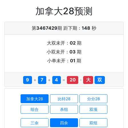
加拿大28预测
第
3467429
期 距下期：
148
秒
大双未开：
02
期
小双未开：
03
期
小单未开：
01
期
9
+
7
+
4
=
20
-
大
双
加拿大28
比特28
分分28
组合
杀组
双项
三余
四余
双组