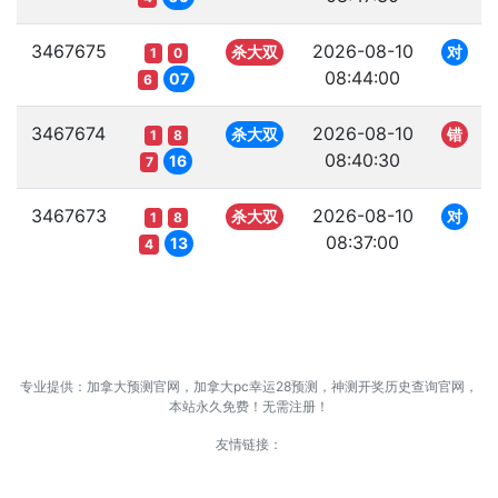
3467675
2026-08-10
杀大双
对
1
0
08:44:00
07
6
3467674
2026-08-10
杀大双
错
1
8
08:40:30
16
7
3467673
2026-08-10
杀大双
对
1
8
08:37:00
13
4
专业提供：加拿大预测官网，加拿大pc幸运28预测，神测开奖历史查询官网，
本站永久免费！无需注册！
友情链接：