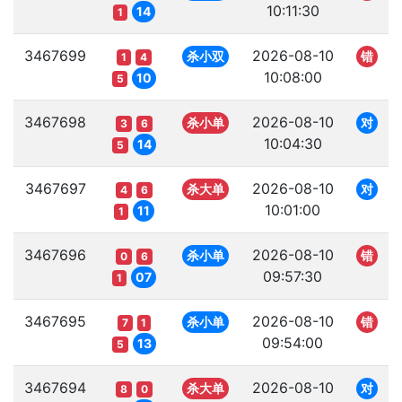
10:11:30
14
1
3467699
2026-08-10
杀小双
错
1
4
10:08:00
10
5
3467698
2026-08-10
杀小单
对
3
6
10:04:30
14
5
3467697
2026-08-10
杀大单
对
4
6
10:01:00
11
1
3467696
2026-08-10
杀小单
错
0
6
09:57:30
07
1
3467695
2026-08-10
杀小单
错
7
1
09:54:00
13
5
3467694
2026-08-10
杀大单
对
8
0