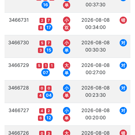
00:37:30
16
单
3466731
2026-08-08
小
错
2
7
00:34:00
17
双
8
3466730
2026-08-08
小
对
5
7
00:30:30
15
单
3
3466729
2026-08-08
大
对
5
1
1
00:27:00
07
单
3466728
2026-08-08
小
对
0
0
00:23:30
04
单
4
3466727
2026-08-08
小
对
4
2
00:20:00
12
单
6
3466726
2026-08-08
大
错
0
3