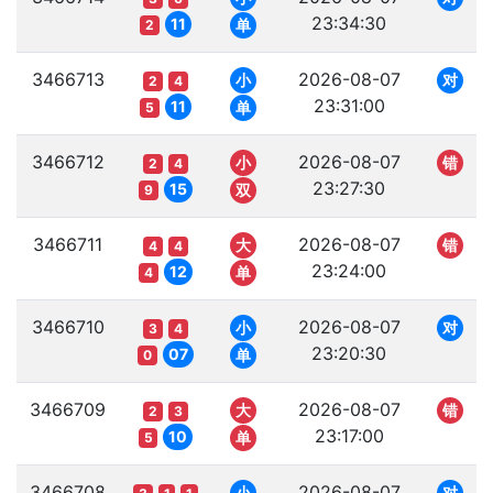
23:34:30
11
单
2
3466713
2026-08-07
小
对
2
4
23:31:00
11
单
5
3466712
2026-08-07
小
错
2
4
23:27:30
15
双
9
3466711
2026-08-07
大
错
4
4
23:24:00
12
单
4
3466710
2026-08-07
小
对
3
4
23:20:30
07
单
0
3466709
2026-08-07
大
错
2
3
23:17:00
10
单
5
3466708
2026-08-07
小
对