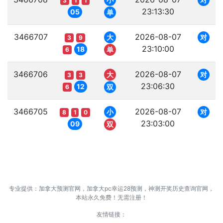
3
1
1
23:13:30
05
单
3466707
2026-08-07
大
对
3
9
23:10:00
18
单
6
3466706
2026-08-07
大
对
3
3
23:06:30
12
双
6
3466705
2026-08-07
小
对
8
1
0
23:03:00
09
双
专业提供：加拿大预测官网，加拿大pc幸运28预测，神测开奖历史查询官网，
本站永久免费！无需注册！
友情链接：