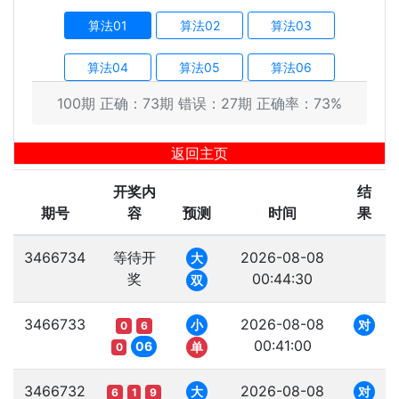
算法01
算法02
算法03
算法04
算法05
算法06
100期 正确：73期 错误：27期 正确率：73%
返回主页
开奖内
结
期号
容
预测
时间
果
3466734
等待开
2026-08-08
大
奖
00:44:30
双
3466733
2026-08-08
小
对
0
6
00:41:00
06
单
0
3466732
2026-08-08
大
对
6
1
9