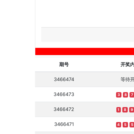
期号
开奖
3466474
等待
3466473
3
8
7
3466472
1
8
9
3466471
4
5
5