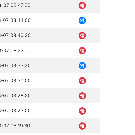
-07 08:47:30
错
-07 08:44:00
对
-07 08:40:30
错
-07 08:37:00
错
-07 08:33:30
对
-07 08:30:00
错
-07 08:26:30
错
-07 08:23:00
错
-07 08:19:30
错