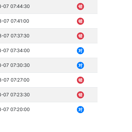
-07 07:44:30
错
-07 07:41:00
错
-07 07:37:30
错
-07 07:34:00
对
-07 07:30:30
对
-07 07:27:00
错
-07 07:23:30
错
-07 07:20:00
对