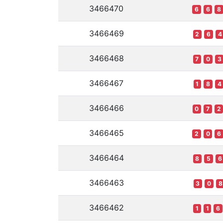
3466470
6
6
8
3466469
2
6
4
3466468
7
0
3
3466467
1
8
4
3466466
0
7
2
3466465
2
0
6
3466464
8
5
6
3466463
3
0
8
3466462
1
1
6