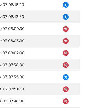
-07 08:16:00
对
-07 08:12:30
对
-07 08:09:00
错
-07 08:05:30
错
-07 08:02:00
错
-07 07:58:30
错
-07 07:55:00
对
-07 07:51:30
错
-07 07:48:00
错