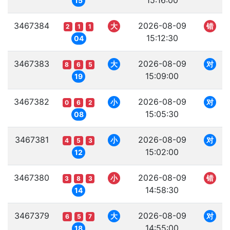
15:16:00
15
3467384
2026-08-09
大
错
2
1
1
15:12:30
04
3467383
2026-08-09
大
对
8
6
5
15:09:00
19
3467382
2026-08-09
小
对
0
6
2
15:05:30
08
3467381
2026-08-09
小
对
4
5
3
15:02:00
12
3467380
2026-08-09
小
错
3
8
3
14:58:30
14
3467379
2026-08-09
大
对
6
5
7
14:55:00
18