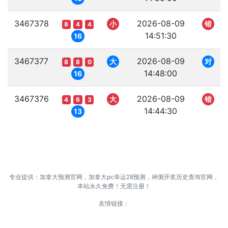
3467378
2026-08-09
小
错
8
4
4
14:51:30
16
3467377
2026-08-09
大
对
8
8
0
14:48:00
16
3467376
2026-08-09
大
错
4
6
3
14:44:30
13
专业提供：加拿大预测官网，加拿大pc幸运28预测，神测开奖历史查询官网，
本站永久免费！无需注册！
友情链接：